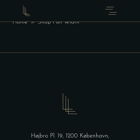
SHOP FULL WIDTH
Home
Shop Full Width
Højbro Pl. 19, 1200 København,